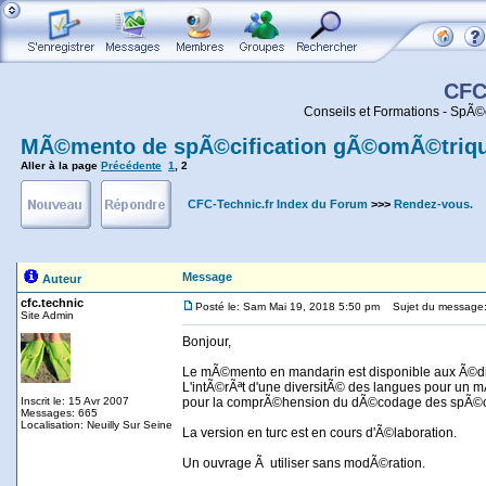
CFC
Conseils et Formations - SpÃ©
MÃ©mento de spÃ©cification gÃ©omÃ©trique
Aller à la page
Précédente
1
,
2
CFC-Technic.fr Index du Forum
>>>
Rendez-vous.
Message
Auteur
cfc.technic
Posté le: Sam Mai 19, 2018 5:50 pm
Sujet du message
Site Admin
Bonjour,
Le mÃ©mento en mandarin est disponible aux Ã©dit
L'intÃ©rÃªt d'une diversitÃ© des langues pour un 
Inscrit le: 15 Avr 2007
pour la comprÃ©hension du dÃ©codage des spÃ©ci
Messages: 665
Localisation: Neuilly Sur Seine
La version en turc est en cours d'Ã©laboration.
Un ouvrage Ã utiliser sans modÃ©ration.