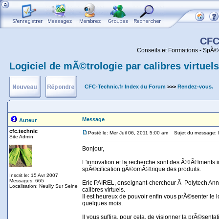
CFC
Conseils et Formations - SpÃ©
Logiciel de mÃ©trologie par calibres virtuels
CFC-Technic.fr Index du Forum
>>>
Rendez-vous.
Message
Auteur
cfc.technic
Posté le: Mer Juil 06, 2011 5:00 am
Sujet du message: Log
Site Admin
Bonjour,
L'innovation et la recherche sont des Ã©lÃ©ments
spÃ©cification gÃ©omÃ©trique des produits.
Inscrit le: 15 Avr 2007
Messages: 665
Eric PAIREL, enseignant-chercheur Ã Polytech An
Localisation: Neuilly Sur Seine
calibres virtuels.
Il est heureux de pouvoir enfin vous prÃ©senter le lo
quelques mois.
Il vous suffira, pour cela, de visionner la prÃ©sentat