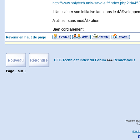
http://www.polytech.univ-savoie.fr/index.php?id=45
Il faut saluer son initiative tant dans le dÃ©velop
A utiliser sans modÃ©ration.
Bien cordialement.
Revenir en haut de page
CFC-Technic.fr Index du Forum
>>>
Rendez-vous.
Page
1
sur
1
Powered by
Tra
phpB