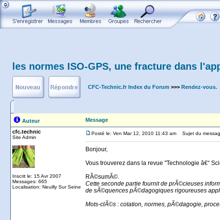
les normes ISO-GPS, une fracture dans l'app
CFC-Technic.fr Index du Forum
>>>
Rendez-vous.
Message
Auteur
cfc.technic
Posté le: Ven Mar 12, 2010 11:43 am
Sujet du message:
Site Admin
Bonjour,
Vous trouverez dans la revue "Technologie â€“ Scie
Inscrit le: 15 Avr 2007
RÃ©sumÃ©.
Messages: 665
Cette seconde partie fournit de prÃ©cieuses inf
Localisation: Neuilly Sur Seine
de sÃ©quences pÃ©dagogiques rigoureuses appliqu
Mots-clÃ©s : cotation, normes, pÃ©dagogie, proc