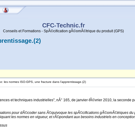
CFC-Technic.fr
Conseils et Formations - SpÃ©cification gÃ©omÃ©trique du produit (GPS)
rentissage.(2)
 les normes ISO-GPS, une fracture dans l'apprentissage.(2)
nces et techniques industrielles", nÂ° 165, de janvier-fÃ©vrier 2010, la seconde pa
ormations pour dÃ©coder sans Ã©quivoque les spÃ©cifications gÃ©omÃ©triques du 
ant les normes en vigueur, et rÃ©pondant aux besoins industriels en conception
essus