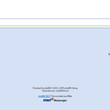
S
Powered by
phpBB
© 2001, 2005 phpBB Group
Traduction par :
phpBB-fr.com
phpBB SEO
Thème réalisé par
SGo