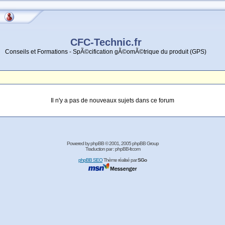
CFC-Technic.fr
Conseils et Formations - SpÃ©cification gÃ©omÃ©trique du produit (GPS)
Il n'y a pas de nouveaux sujets dans ce forum
Powered by
phpBB
© 2001, 2005 phpBB Group
Traduction par :
phpBB-fr.com
phpBB SEO
Thème réalisé par
SGo